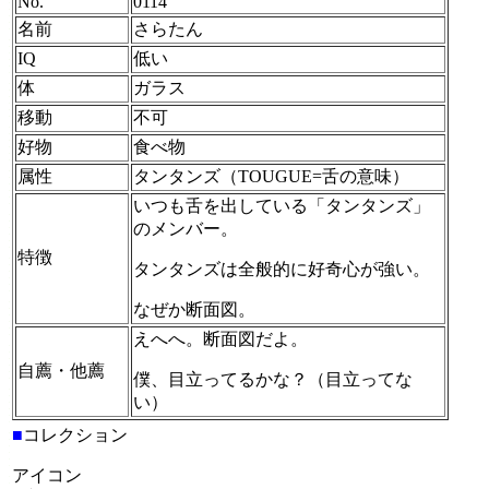
No.
0114
名前
さらたん
IQ
低い
体
ガラス
移動
不可
好物
食べ物
属性
タンタンズ（TOUGUE=舌の意味）
いつも舌を出している「タンタンズ」
のメンバー。
特徴
タンタンズは全般的に好奇心が強い。
なぜか断面図。
えへへ。断面図だよ。
自薦・他薦
僕、目立ってるかな？（目立ってな
い）
■
コレクション
アイコン