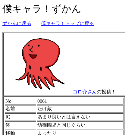
僕キャラ！ずかん
ずかんに戻る
僕キャラ！トップに戻る
コロ介さん
の投稿！
No.
0061
名前
たけ蔵
IQ
あまり良いとは言えない
体
幼稚園児と同じぐらい
移動
まったり