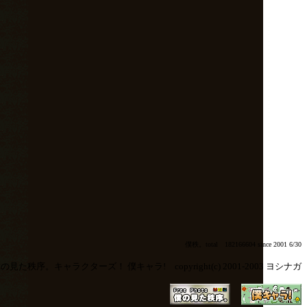
僕秩。total 182166604 since 2001 6/30
の見た秩序。キャラクターズ！ 僕キャラ! copyright(c) 2001-2003 ヨシナガ