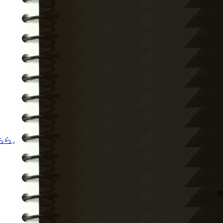
ちら
。
僕