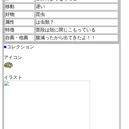
移動
遅い
好物
昆虫
属性
は虫類？
特徴
普段は殻に閉じこもっている
自薦・他薦
腹減ったから出てきたよ！！
■
コレクション
アイコン
イラスト