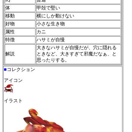
体
甲殻で堅い
移動
横にしか動けない
好物
小さな生き物
属性
カニ
特徴
ハサミが自慢
大きなハサミが自慢だが、穴に隠れる
解説
ときなど、大きすぎて邪魔だなぁ、と
思ったりする。
■
コレクション
アイコン
イラスト