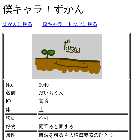
僕キャラ！ずかん
ずかんに戻る
僕キャラ！トップに戻る
No.
0049
名前
だいちくん
IQ
普通
体
土
移動
不可
好物
雨降ると固まる
属性
自然を司る４大構成要素のひとつ