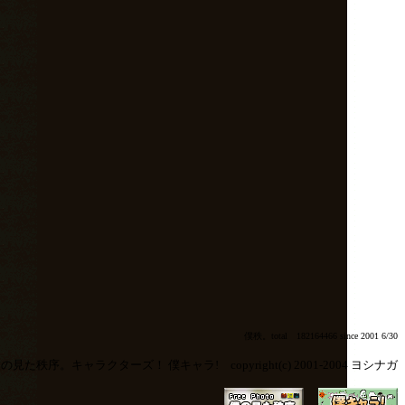
僕秩。total 182164466 since 2001 6/30
の見た秩序。キャラクターズ！ 僕キャラ! copyright(c) 2001-2004 ヨシナガ