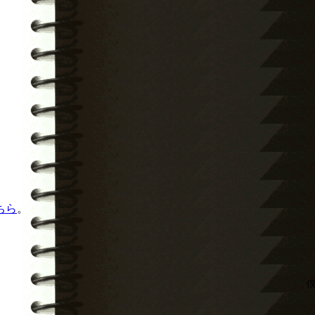
ちら
。
僕